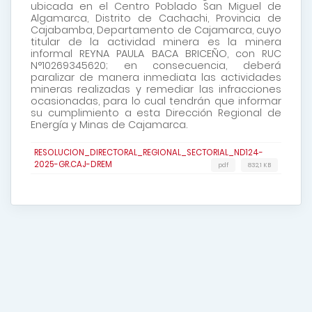
ubicada en el Centro Poblado San Miguel de
Algamarca, Distrito de Cachachi, Provincia de
Cajabamba, Departamento de Cajamarca, cuyo
titular de la actividad minera es la minera
informal REYNA PAULA BACA BRICEÑO, con RUC
N°10269345620; en consecuencia, deberá
paralizar de manera inmediata las actividades
mineras realizadas y remediar las infracciones
ocasionadas, para lo cual tendrán que informar
su cumplimiento a esta Dirección Regional de
Energía y Minas de Cajamarca.
RESOLUCION_DIRECTORAL_REGIONAL_SECTORIAL_ND124-
2025-GR.CAJ-DREM
pdf
832,1 KB